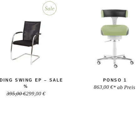
Sale
DING SWING EP – SALE
PONSO 1
%
863,00
€
* ab Preis
395,00
€
299,00
€