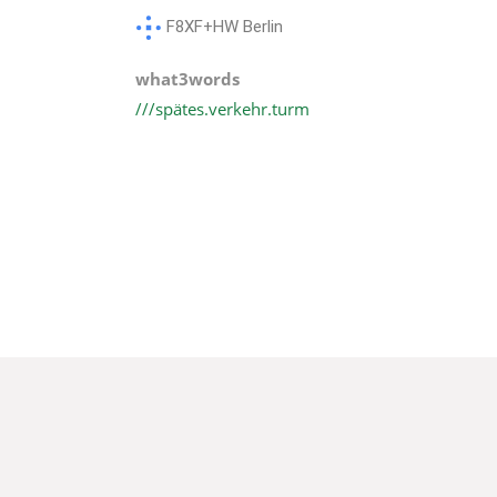
F8XF+HW Berlin
what3words
///spätes.verkehr.turm